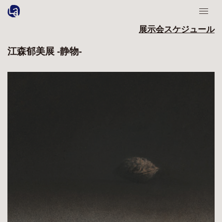
展示会スケジュール
江森郁美展 -静物-